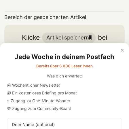
Bereich der gespeicherten Artikel
Klicke
bei
Artikel speichern
einem Artikel, um ihn hier zu
×
speichern
Jede Woche in deinem Postfach
Bereits über 6.000 Leser:innen
Was dich erwartet:
📰 Wöchentlicher Newsletter
Die Reise fortsetzen
🎁 Ein kostenloses Briefing pro Monat
⚡ Zugang zu One-Minute-Wonder
Verpasse keinen Podcast
💬 Zugang zum Community-Board
mehr und erhalte unsere
One-Minute-Wonder