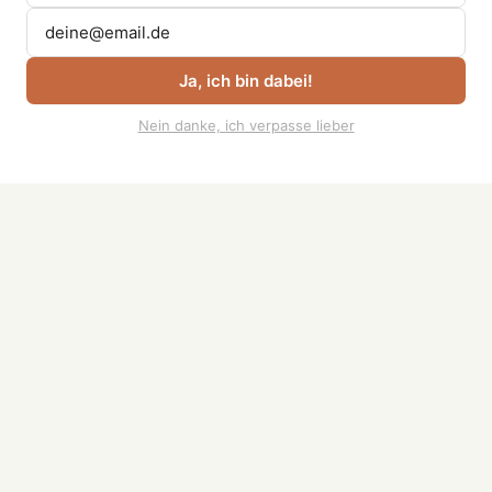
wöchentlicher Newsletter
Ein Briefing im Monat kostenlos
Ja, ich bin dabei!
Zugang zu One-Minute-Wonder
Nein danke, ich verpasse lieber
Zugang zum Community-Board
Mehr entdecken
Deine Übergabe-Mitgliedschaft
Newsletter abonnieren