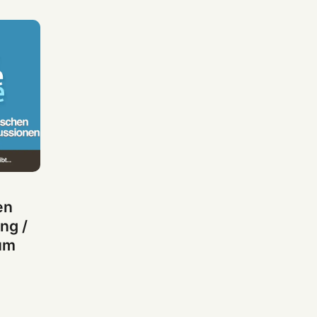
en
ng /
um