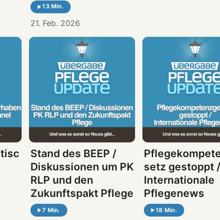
13 Min.
21. Feb. 2026
tisc
Stand des BEEP /
Pflegekompet
Diskussionen um PK
setz gestoppt 
RLP und den
Internationale
Zukunftspakt Pflege
Pflegenews
7 Min.
18 Min.