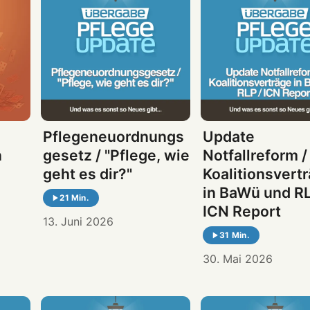
Pflegeneuordnungs
Update
n
gesetz / "Pflege, wie
Notfallreform /
geht es dir?"
Koalitionsvert
in BaWü und RL
21 Min.
ICN Report
13. Juni 2026
31 Min.
30. Mai 2026