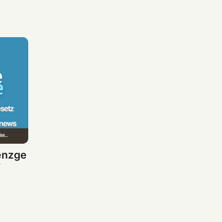
enzge
/