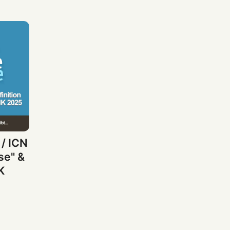
/ ICN
se" &
K