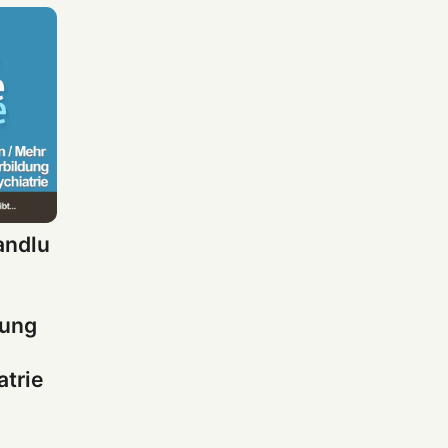
andlu
dung
trie