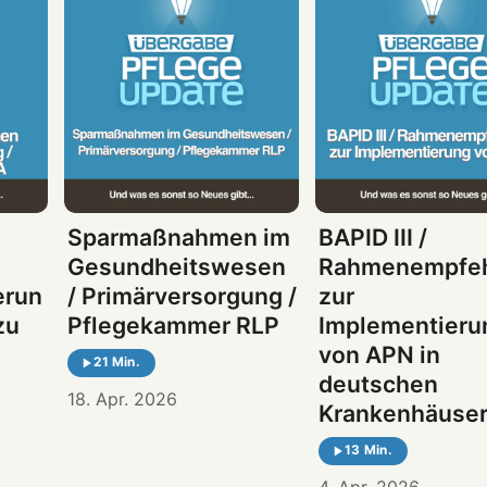
Sparmaßnahmen im
BAPID III /
Gesundheitswesen
Rahmenempfe
erun
/ Primärversorgung /
zur
zu
Pflegekammer RLP
Implementieru
von APN in
21 Min.
deutschen
18. Apr. 2026
Krankenhäuse
13 Min.
4. Apr. 2026