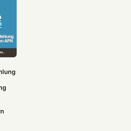
hlung
ng
rn