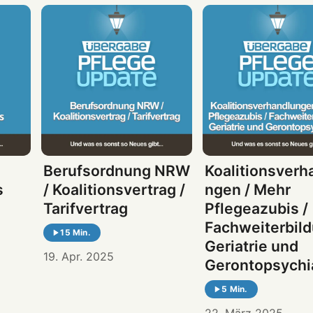
Berufsordnung NRW
Koalitionsverh
s
/ Koalitionsvertrag /
ngen / Mehr
Tarifvertrag
Pflegeazubis /
Fachweiterbil
15 Min.
Geriatrie und
19. Apr. 2025
Gerontopsychia
5 Min.
22. März 2025