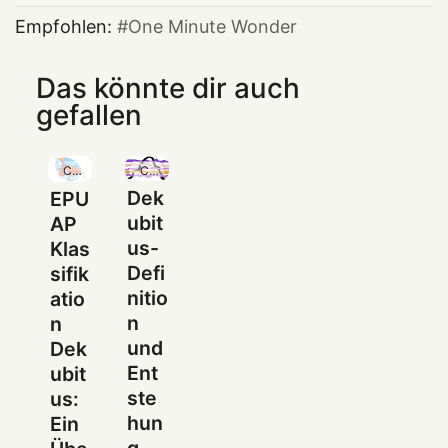
Empfohlen:
One Minute Wonder
Das könnte dir auch
gefallen
Community
Community
Dek
EPU
ubit
AP
us-
Klas
Defi
sifik
nitio
atio
n
n
und
Dek
Ent
ubit
ste
us:
hun
Ein