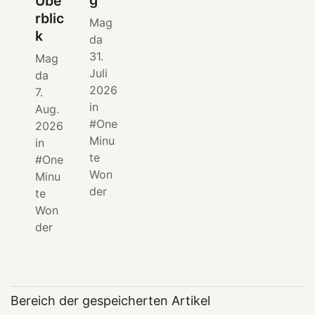
g
Übe
rblic
Mag
k
da
31.
Mag
Juli
da
2026
7.
in
Aug.
One
2026
Minu
in
te
One
Won
Minu
der
te
Won
der
Bereich der gespeicherten Artikel