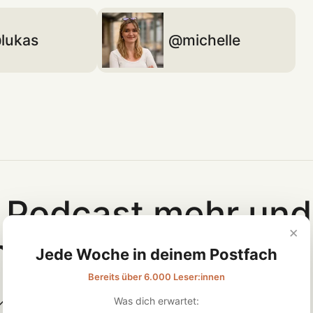
lukas
michelle
 Podcast mehr und 
×
nder
Jede Woche in deinem Postfach
Bereits über 6.000 Leser:innen
Was dich erwartet:
Zugang zu One-Minute-Wonder