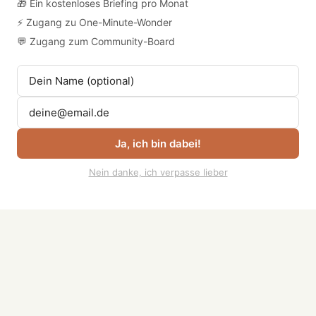
🎁 Ein kostenloses Briefing pro Monat
Die Übergabe
Für Arbeitgeber
⚡ Zugang zu One-Minute-Wonder
Podcasts abonnieren
💬 Zugang zum Community-Board
Job einreichen
Kontakt
Jobs & Events
verwalten
Rechtliches
Ja, ich bin dabei!
Impressum
Datenschutz
Nein danke, ich verpasse lieber