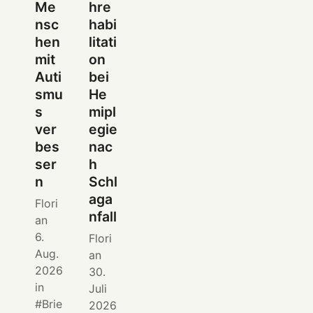
Me
hre
nsc
habi
hen
litati
mit
on
Auti
bei
smu
He
s
mipl
ver
egie
bes
nac
ser
h
n
Schl
aga
Flori
nfall
an
6.
Flori
Aug.
an
2026
30.
in
Juli
Brie
2026