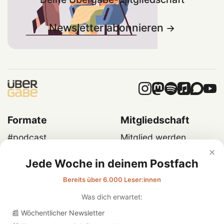
Newsletter abonnieren
Formate
Mitgliedschaft
#podcast
Mitglied werden
×
#briefings
Members-Area
Jede Woche in deinem Postfach
#kurse
Newsletter
#one-minute-wonder
Login
Bereits über 6.000 Leser:innen
#gastbeiträge
Was dich erwartet:
#youtube
Über uns
📰 Wöchentlicher Newsletter