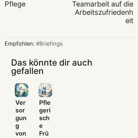
Pflege
Teamarbeit auf die
Arbeitszufriedenh
eit
Empfohlen:
Briefings
Das könnte dir auch
gefallen
Community
Mitgliedschaft
Ver
Pfle
sor
geri
gun
sch
g
e
von
Frü