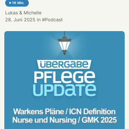
16 Min.
Lukas
&
Michelle
28. Juni 2025
in
Podcast