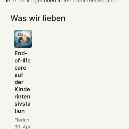
Jetzt hervorgehoben in
Kinderintensivstation
Was wir lieben
Mitgliedschaft
End-
of-life
care
auf
der
Kinde
rinten
sivsta
tion
Florian
30. Apr.