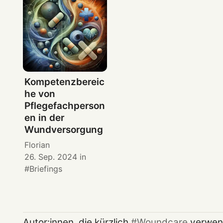
Kompetenzbereic
he von
Pflegefachperson
en in der
Wundversorgung
Florian
26. Sep. 2024
in
Briefings
Autor:innen, die kürzlich
Woundcare
verwen