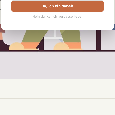
Zugang zu One-Minute-Wonder
Ja, ich bin dabei!
Zugang zum Community-Board
Nein danke, ich verpasse lieber