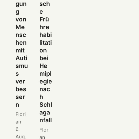
gun
sch
g
e
von
Frü
Me
hre
nsc
habi
hen
litati
mit
on
Auti
bei
smu
He
s
mipl
ver
egie
bes
nac
ser
h
n
Schl
aga
Flori
nfall
an
6.
Flori
Aug.
an