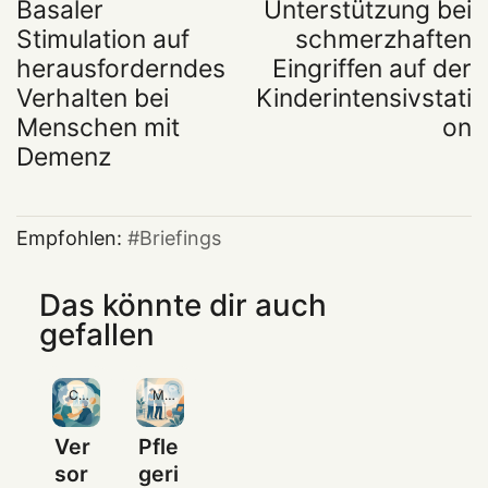
Basaler
Unterstützung bei
Stimulation auf
schmerzhaften
herausforderndes
Eingriffen auf der
Verhalten bei
Kinderintensivstati
Menschen mit
on
Demenz
Empfohlen:
Briefings
Das könnte dir auch
gefallen
Community
Mitgliedschaft
Ver
Pfle
sor
geri