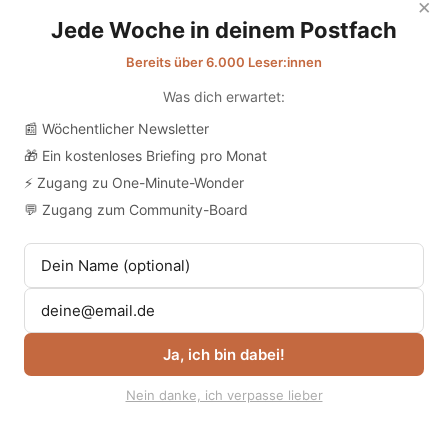
×
Heatmap basiert auf den Erfahrungen
Jede Woche in deinem Postfach
der Mitarbeiter:innen, die die heißesten
Bereits über 6.000 Leser:innen
und kühlsten Bereiche identifiziert
Was dich erwartet:
haben. Diese einfache, aber effektive
📰 Wöchentlicher Newsletter
Methode ermöglicht es, Patient:innen
🎁 Ein kostenloses Briefing pro Monat
in kühleren Zimmern unterzubringen,
⚡ Zugang zu One-Minute-Wonder
insbesondere diejenigen, die nicht in
💬 Zugang zum Community-Board
der Lage sind, ihr Zimmer eigenständig
zu verlassen.
Ja, ich bin dabei!
Nein danke, ich verpasse lieber