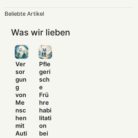
Beliebte Artikel
Was wir lieben
Community
Mitgliedschaft
Ver
Pfle
sor
geri
gun
sch
g
e
von
Frü
Me
hre
nsc
habi
hen
litati
mit
on
Auti
bei