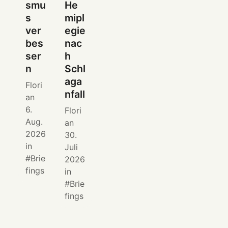
smu
He
s
mipl
ver
egie
bes
nac
ser
h
n
Schl
aga
Flori
nfall
an
6.
Flori
Aug.
an
2026
30.
in
Juli
Brie
2026
fings
in
Brie
fings