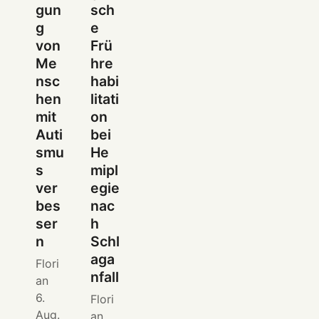
gun
sch
g
e
von
Frü
Me
hre
nsc
habi
hen
litati
mit
on
Auti
bei
smu
He
s
mipl
ver
egie
bes
nac
ser
h
n
Schl
aga
Flori
nfall
an
6.
Flori
Aug.
an