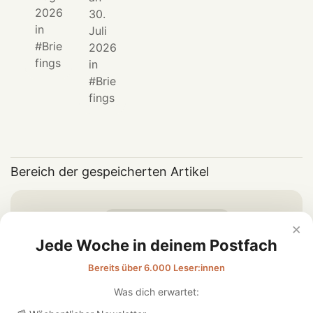
2026
30.
in
Juli
Brie
2026
fings
in
Brie
fings
Bereich der gespeicherten Artikel
Klicke
bei
Artikel speichern
×
einem Artikel, um ihn hier zu
Jede Woche in deinem Postfach
speichern
Bereits über 6.000 Leser:innen
Was dich erwartet: