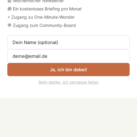
📰 Wöchentlicher Newsletter
🎁 Ein kostenloses Briefing pro Monat
⚡ Zugang zu One-Minute-Wonder
Die Reise fortsetzen
💬 Zugang zum Community-Board
Verpasse keinen Podcast
mehr und erhalte unsere
One-Minute-Wonder
wöchentlicher Newsletter
Ja, ich bin dabei!
Ein Briefing im Monat kostenlos
Nein danke, ich verpasse lieber
Zugang zu One-Minute-Wonder
Zugang zum Community-Board
Mehr entdecken