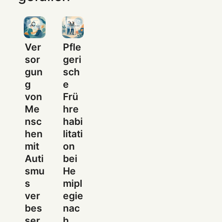
Community
Mitgliedschaft
Ver
Pfle
sor
geri
gun
sch
g
e
von
Frü
Me
hre
nsc
habi
hen
litati
mit
on
Auti
bei
smu
He
s
mipl
ver
egie
bes
nac
ser
h