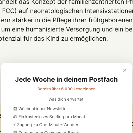
andelt das Konzept der familienzentrierten Pf
 FCC) auf neonatologischen Intensivstatione
ern stärker in die Pflege ihrer frühgeborenen
 um eine humanisierte Versorgung und ein be
tenzial für das Kind zu ermöglichen.
×
Jede Woche in deinem Postfach
Bereits über 6.000 Leser:innen
Was dich erwartet:
📰 Wöchentlicher Newsletter
y gilt als frühgeboren, wenn es vor Vollendung 
🎁 Ein kostenloses Briefing pro Monat
erschaftswoche (also vor 37 + 0 SSW) gebore
⚡ Zugang zu One-Minute-Wonder
, wie weit die Schwangerschaft zu diesem Ze
💬 Zugang zum Community-Board