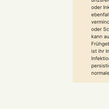
oder In
ebenfal
vermin
oder Sc
kann au
Frühge
ist ihr
Infekti
persist
normale