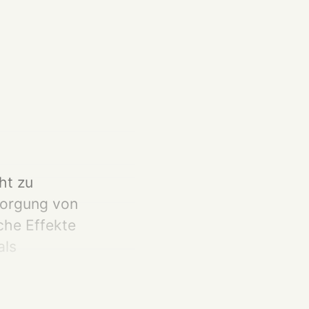
cht zu
rsorgung von
che Effekte
als