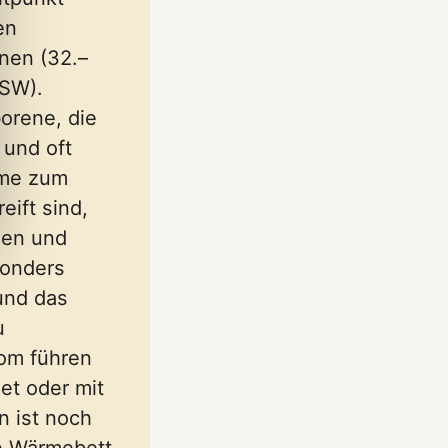
en
nen (32.–
SSW).
orene, die
und oft
eme zum
eift sind,
gen und
sonders
und das
u
om führen
et oder mit
n ist noch
e Wärmebett