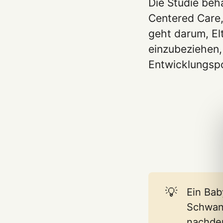
Die Studie beh
Centered Care,
geht darum, Elt
einzubeziehen,
Entwicklungspo
💡
Ein Bab
Schwang
nachdem