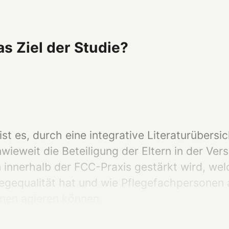
s Ziel der Studie?
 ist es, durch eine integrative Literaturübersi
wieweit die Beteiligung der Eltern in der Ve
innerhalb der FCC-Praxis gestärkt wird, wel
flegequalität hat und wie Pflegefachpersonen 
nnen agieren können.