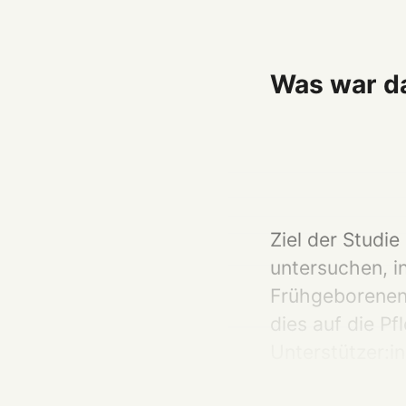
Was war da
Ziel der Studie
untersuchen, in
Frühgeborenen 
dies auf die P
Unterstützer:i