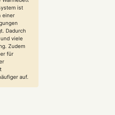
system ist
n einer
egungen
t. Dadurch
und viele
ung. Zudem
er für
er
t
äufiger auf.