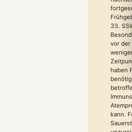
fortges
Frühge
33. SSW
Besonde
vor der
wenige
Zeitpun
haben F
benötig
betroff
Immunsy
Atempr
kann. F
Sauerst
unzurei