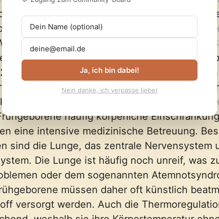
chritten war, unterscheidet man zwischen spät
borenen (34.–36. SSW), moderaten Frühgebore
) und sehr frühen Frühgeborenen (unter 32. 
rs gefährdet sind sogenannte extrem Frühgeb
Ja, ich bin dabei!
 28. Schwangerschaftswoche zur Welt kommen 
r als 1000 Gramm wiegen. Da viele Organsyst
Nein danke, ich verpasse lieber
kt der Frühgeburt noch nicht vollständig ausger
rühgeborene häufig körperliche Einschränkun
en eine intensive medizinische Betreuung. Be
en sind die Lunge, das zentrale Nervensystem 
stem. Die Lunge ist häufig noch unreif, was z
oblemen oder dem sogenannten Atemnotsyndr
rühgeborene müssen daher oft künstlich beatm
off versorgt werden. Auch die Thermoregulatio
chend, weshalb sie ihre Körpertemperatur ohn