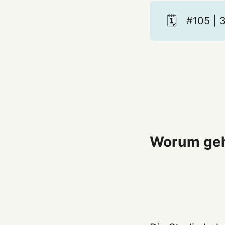
🗓️
#105 | 
Worum geh