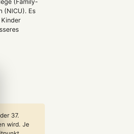
lege (Family-
n (NICU). Es
 Kinder
sseres
der 37.
n wird. Je
itpunkt