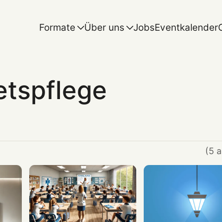
Formate
Über uns
Jobs
Eventkalender
etspflege
(5 a