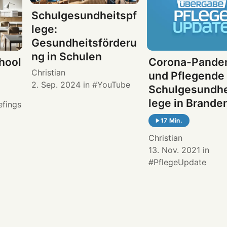
Schulgesundheitspf
lege:
Gesundheitsförderu
ng in Schulen
hool
Corona-Pande
Christian
und Pflegende 
2. Sep. 2024
in
YouTube
Schulgesundhe
lege in Brande
efings
17 Min.
Christian
13. Nov. 2021
in
PflegeUpdate