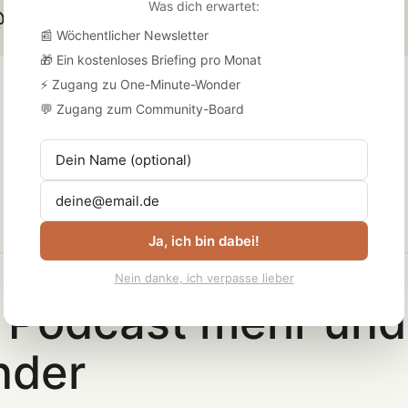
Was dich erwartet:
francis
eva-maria
📰 Wöchentlicher Newsletter
🎁 Ein kostenloses Briefing pro Monat
⚡ Zugang zu One-Minute-Wonder
💬 Zugang zum Community-Board
Ja, ich bin dabei!
Nein danke, ich verpasse lieber
 Podcast mehr und 
nder