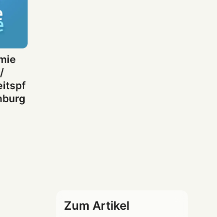
mie
/
itspf
nburg
Zum Artikel