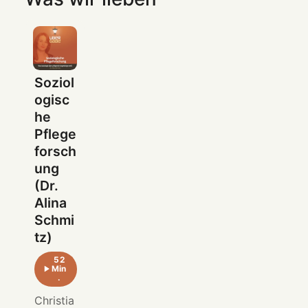
Soziol
ogisc
he
Pflege
forsch
ung
(Dr.
Alina
Schmi
tz)
52
Min
.
Christia