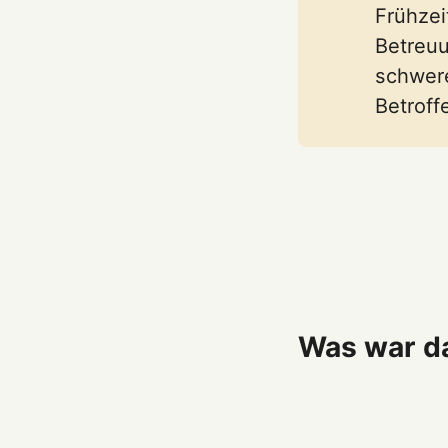
Frühzei
Betreuu
schwere
Betroff
Was war da