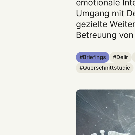
emotionale Int
Umgang mit Del
gezielte Weite
Betreuung von 
Briefings
Delir
Querschnittstudie