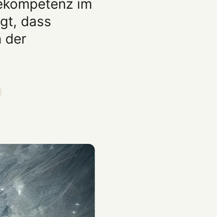
gekompetenz im
gt, dass
n der