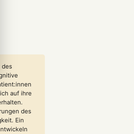
g des
nitive
atient:innen
ich auf ihre
rhalten.
örungen des
eit. Ein
entwickeln