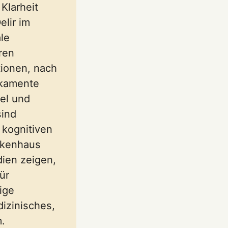
 Klarheit
elir im
le
eren
ionen, nach
ikamente
el und
sind
 kognitiven
nkenhaus
dien zeigen,
ür
ige
dizinisches,
.