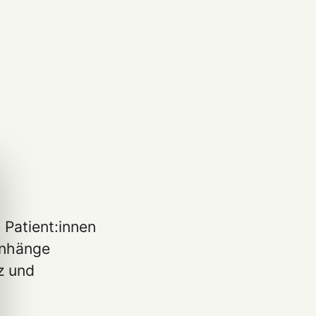
 Patient:innen
enhänge
z und