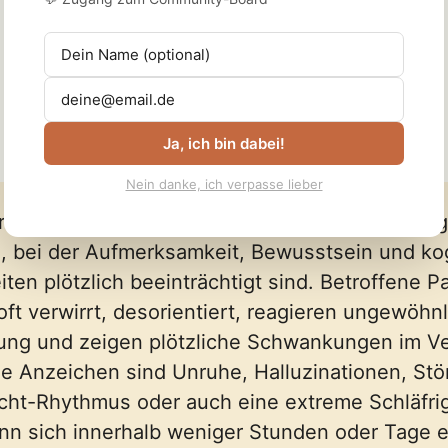
Ja, ich bin dabei!
Nein danke, ich verpasse lieber
ir ist eine akute, meist vorübergehende Störun
, bei der Aufmerksamkeit, Bewusstsein und kog
iten plötzlich beeinträchtigt sind. Betroffene P
oft verwirrt, desorientiert, reagieren ungewöhnl
ng und zeigen plötzliche Schwankungen im Ve
e Anzeichen sind Unruhe, Halluzinationen, St
ht-Rhythmus oder auch eine extreme Schläfrigk
ann sich innerhalb weniger Stunden oder Tage 