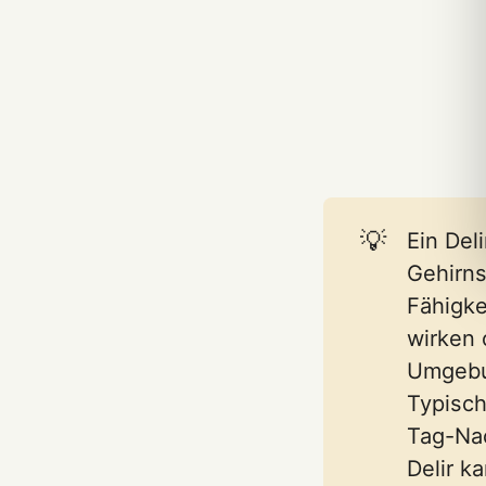
💡
Ein Del
Gehirns
Fähigke
wirken 
Umgebu
Typisch
Tag-Nac
Delir k