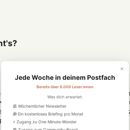
t's?
×
Jede Woche in deinem Postfach
Bereits über 6.000 Leser:innen
asst sich mit der pflegerischen Betreuung von
Was dich erwartet:
in Krankenhäusern. Dabei wurden die Zusamm
📰 Wöchentlicher Newsletter
n, Stressbewältigung, emotionaler Intelligen
🎁 Ein kostenloses Briefing pro Monat
etenz analysiert.
⚡ Zugang zu One-Minute-Wonder
💬 Zugang zum Community-Board