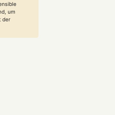
ensible
nd, um
 der