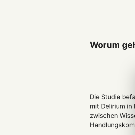
Worum geh
Die Studie bef
mit Delirium 
zwischen Wisse
Handlungskomp