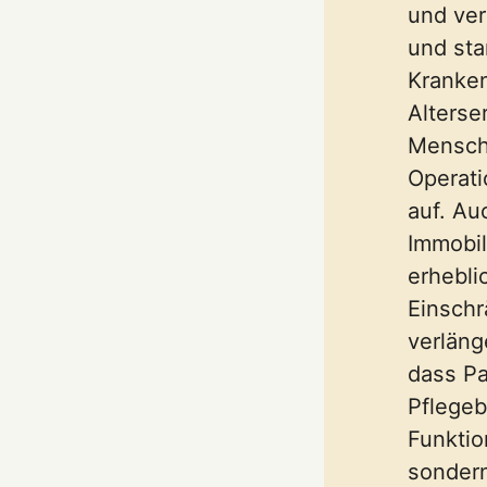
und ver
und sta
Kranken
Alterse
Mensche
Operati
auf. Au
Immobil
erhebli
Einschr
verläng
dass Pa
Pflegeb
Funktio
sondern