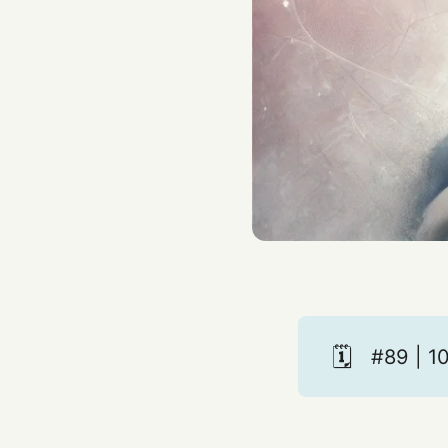
🗓️
#89 | 1