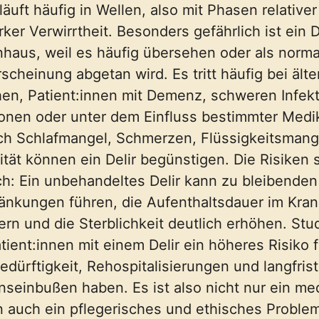
läuft häufig in Wellen, also mit Phasen relativer
rker Verwirrtheit. Besonders gefährlich ist ein D
haus, weil es häufig übersehen oder als norma
rscheinung abgetan wird. Es tritt häufig bei ält
n, Patient:innen mit Demenz, schweren Infekt
onen oder unter dem Einfluss bestimmter Med
ch Schlafmangel, Schmerzen, Flüssigkeitsmang
ität können ein Delir begünstigen. Die Risiken 
ch: Ein unbehandeltes Delir kann zu bleibenden
änkungen führen, die Aufenthaltsdauer im Kra
ern und die Sterblichkeit deutlich erhöhen. Stu
tient:innen mit einem Delir ein höheres Risiko f
edürftigkeit, Rehospitalisierungen und langfrist
nseinbußen haben. Es ist also nicht nur ein me
 auch ein pflegerisches und ethisches Problem