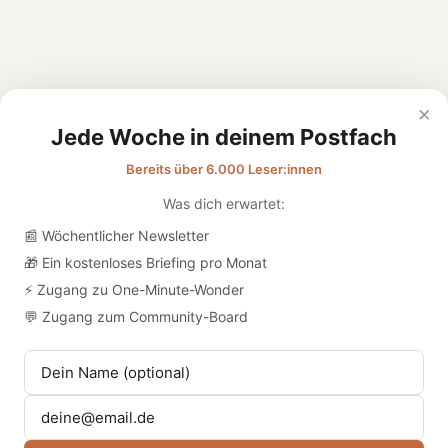
×
Jede Woche in deinem Postfach
Bereits über 6.000 Leser:innen
Was dich erwartet:
📰 Wöchentlicher Newsletter
🎁 Ein kostenloses Briefing pro Monat
⚡ Zugang zu One-Minute-Wonder
Formate
Mitgliedschaft
💬 Zugang zum Community-Board
#podcast
Mitglied werden
#briefings
Members-Area
#kurse
Newsletter
#one-minute-wonder
Login
#gastbeiträge