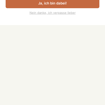
Ja, ich bin dabei!
#youtube
Über uns
Nein danke, ich verpasse lieber
Die Übergabe
Für Arbeitgeber
Podcasts abonnieren
Job einreichen
Kontakt
Jobs & Events
verwalten
Rechtliches
Impressum
Datenschutz