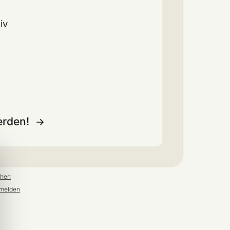
iv
erden!
ehen
melden