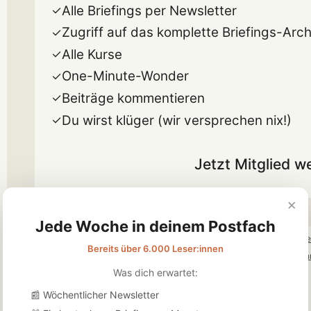
Alle Briefings per Newsletter
Zugriff auf das komplette Briefings-Arch
Alle Kurse
One-Minute-Wonder
Beiträge kommentieren
Du wirst klüger (wir versprechen nix!)
Jetzt Mitglied w
×
Jede Woche in deinem Postfach
Weitere Abos ans
Bereits über 6.000 Leser:innen
Bereits ein Konto?
An
Was dich erwartet:
📰 Wöchentlicher Newsletter