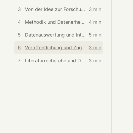
3
Von der Idee zur Forschungsfrage
3 min
4
Methodik und Datenerhebung
4 min
5
Datenauswertung und Interpretation
5 min
6
Veröffentlichung und Zugang zu Forschung
3 min
7
Literaturrecherche und Datenbanken
3 min