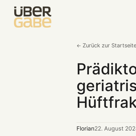
Zurück zur Startseit
Prädikto
geriatri
Hüftfrak
Florian
22. August 20