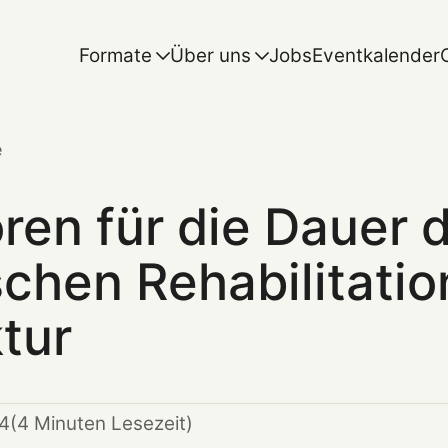
Formate
Über uns
Jobs
Eventkalender
e
ren für die Dauer 
schen Rehabilitati
tur
24
(4 Minuten Lesezeit)