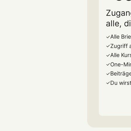
Zugang
alle, 
Alle Bri
Zugriff
Alle Kur
One-Mi
Beiträg
Du wirst