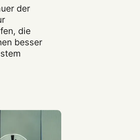
auer der
ur
fen, die
nnen besser
ystem