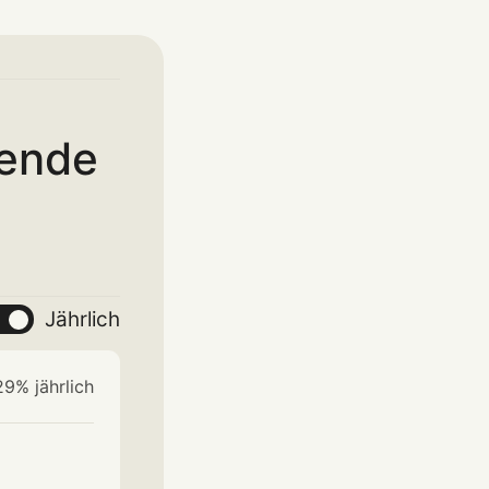
lende
Jährlich
9% jährlich