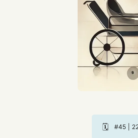
🗓️
#45 | 2