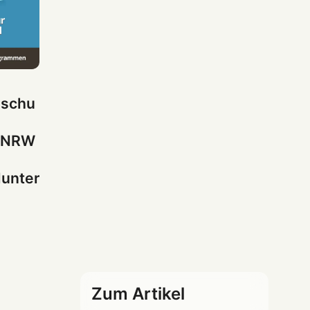
sschu
 NRW
lunter
Zum Artikel