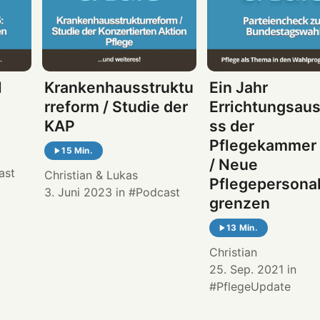
l
Krankenhausstruktu
Ein Jahr
rreform / Studie der
Errichtungsau
KAP
ss der
Pflegekammer
15 Min.
/ Neue
ast
Christian
&
Lukas
Pflegepersona
3. Juni 2023
in
Podcast
grenzen
13 Min.
Christian
25. Sep. 2021
in
PflegeUpdate