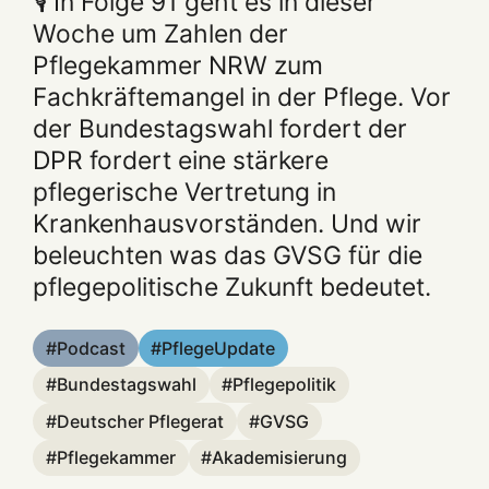
🎙️ In Folge 91 geht es in dieser
Woche um Zahlen der
Pflegekammer NRW zum
Fachkräftemangel in der Pflege. Vor
der Bundestagswahl fordert der
DPR fordert eine stärkere
pflegerische Vertretung in
Krankenhausvorständen. Und wir
beleuchten was das GVSG für die
pflegepolitische Zukunft bedeutet.
Podcast
PflegeUpdate
Bundestagswahl
Pflegepolitik
Deutscher Pflegerat
GVSG
Pflegekammer
Akademisierung