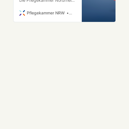
Die Pflegekammer Nordrhein-
Westfalen schlägt Alarm: In
mehreren Städten des
Pflegekammer NRW
Georg
Bundeslandes wird es in den
kommenden Jahren zu einer
drastischen Unterversorgung
mit Pflegefachpersonen
kommen. Besonders
betroffen […]