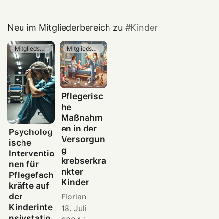
Neu im Mitgliederbereich zu
Kinder
Mitgliedschaft
Mitgliedschaft
Pflegerisc
he
Maßnahm
en in der
Psycholog
Versorgun
ische
g
Interventio
krebserkra
nen für
nkter
Pflegefach
Kinder
kräfte auf
der
Florian
Kinderinte
18. Juli
nsivstatio