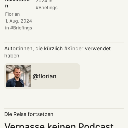
2024
in
n
Briefings
Florian
1. Aug. 2024
in
Briefings
Autor:innen, die kürzlich
Kinder
verwendet
haben
florian
Die Reise fortsetzen
Verpasse keinen Podcast