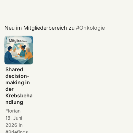
Neu im Mitgliederbereich zu
Onkologie
Mitgliedschaft
Shared
decision-
making in
der
Krebsbeha
ndlung
Florian
18. Juni
2026
in
Briefings