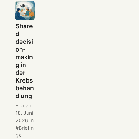
Mitgliedschaft
Share
d
decisi
on-
makin
g in
der
Krebs
behan
dlung
Florian
18. Juni
2026
in
Briefin
gs