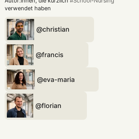
Autor:innen, die kürzlich
School-Nursing
verwendet haben
christian
francis
eva-maria
florian