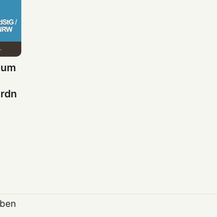
zum
ordn
aben