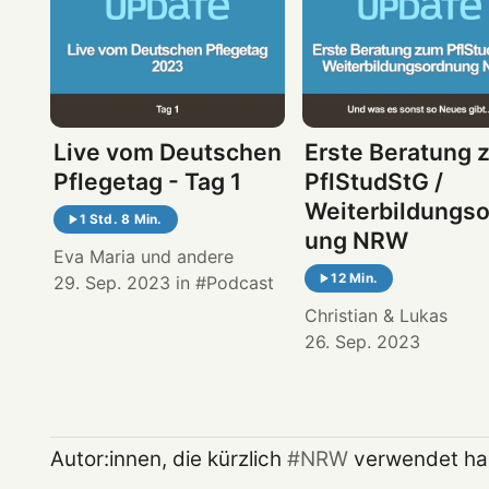
Live vom Deutschen
Erste Beratung 
Pflegetag - Tag 1
PflStudStG /
Weiterbildungs
1 Std. 8 Min.
ung NRW
Eva Maria
und andere
12 Min.
29. Sep. 2023
in
Podcast
Christian
&
Lukas
26. Sep. 2023
Autor:innen, die kürzlich
NRW
verwendet h