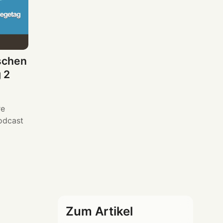
schen
 2
re
odcast
Zum Artikel