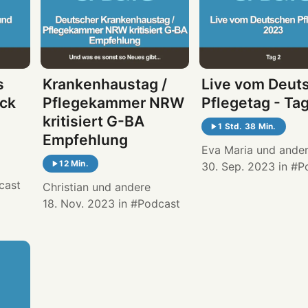
s
Krankenhaustag /
Live vom Deut
ick
Pflegekammer NRW
Pflegetag - Tag
kritisiert G-BA
1 Std. 38 Min.
Empfehlung
Eva Maria
und ande
12 Min.
30. Sep. 2023
in
P
cast
Christian
und andere
18. Nov. 2023
in
Podcast