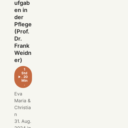
ufgab
en in
der
Pflege
(Prof.
Dr.
Frank
Weidn
er)
1
Std
. 20
Min
.
Eva
Maria
&
Christia
n
31. Aug.
2024
in