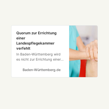
Quorum zur Errichtung
einer
Landespflegekammer
verfehlt
In Baden-Württemberg wird
es nicht zur Errichtung einer
Landespflegekammer
kommen. Mehr als 53.000
Baden-Württemberg.de
Pflegefachkräfte hatten bis
zum Ende der dafür
vorgesehenen Frist
Einwendungen gegen ihre
Registrierung und damit auch
gegen die Errichtung der
Kammer erhoben.