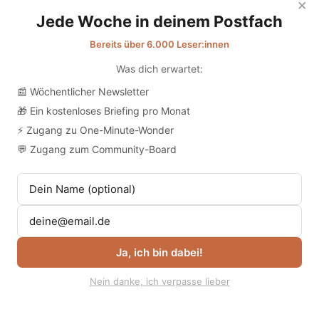
×
Jede Woche in deinem Postfach
Bereits über 6.000 Leser:innen
Was dich erwartet:
📰 Wöchentlicher Newsletter
Während sich die
🎁 Ein kostenloses Briefing pro Monat
Gesundheitsminister*innen
⚡ Zugang zu One-Minute-Wonder
Deutschlands in Travemünde zur
💬 Zugang zum Community-Board
jährlichen Konferenz trafen, fanden im
Norden des Landes Demonstrationen
statt. Angehörige verschiedener
Gesundheitsberufe machten auf die
drängenden Probleme in der
Ja, ich bin dabei!
Gesundheitsversorgung aufmerksam.
Nein danke, ich verpasse lieber