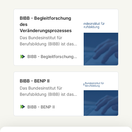
BIBB - Begleitforschung
des
Veränderungsprozesses
Das Bundesinstitut für
Berufsbildung (BIBB) ist das
anerkannte
Kompetenzzentrum zur
BIBB - Begleitforschung des Veränderungsprozesses
Erforschung und
Weiterentwicklung der
beruflichen Aus- und
BIBB - BENP II
Weiterbildung in Deutschland.
Das Bundesinstitut für
Berufsbildung (BIBB) ist das
anerkannte
Kompetenzzentrum zur
BIBB - BENP II
Erforschung und
Weiterentwicklung der
beruflichen Aus- und
Weiterbildung in Deutschland.