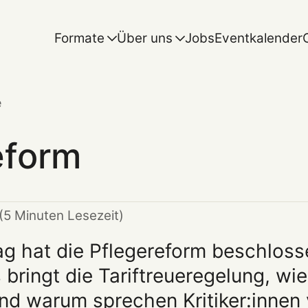
Formate
Über uns
Jobs
Eventkalender
e
eform
(5 Minuten Lesezeit)
tag hat die Pflegereform beschloss
ringt die Tariftreueregelung, wie
und warum sprechen Kritiker:innen