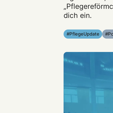
„Pflegereförmc
dich ein.
PflegeUpdate
P