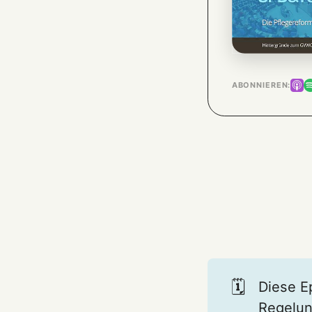
ABONNIEREN:
🗓️
Diese E
Regelun