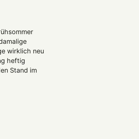
 Frühsommer
 damalige
e wirklich neu
g heftig
den Stand im