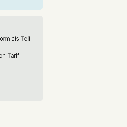
rm als Teil
h Tarif
l
.