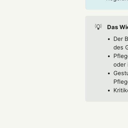
💡
Das Wic
Der B
des 
Pfle
oder 
Gest
Pfleg
Kriti