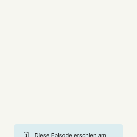
🗓️
Diese Episode erschien am