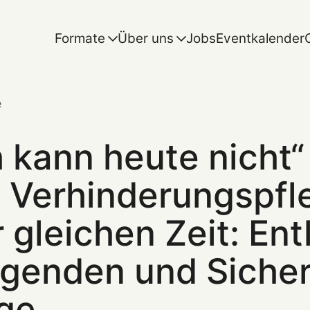
Formate
Über uns
Jobs
Eventkalender
e
 kann heute nicht“ 
 Verhinderungspfl
r gleichen Zeit: En
egenden und Sicher
ege