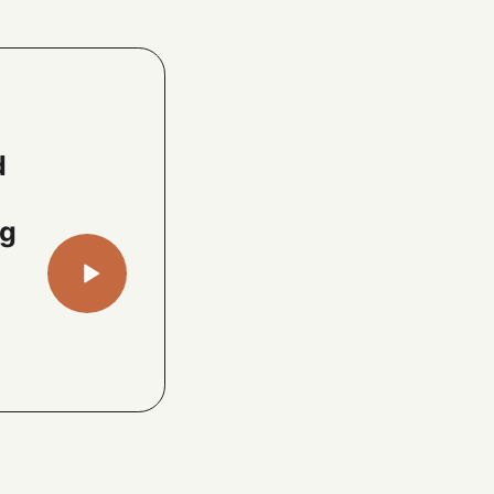
d
g
ng