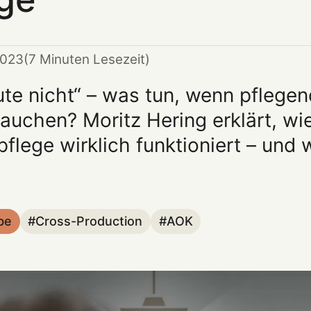
2023
(7 Minuten Lesezeit)
heute nicht“ – was tun, wenn pfleg
rauchen? Moritz Hering erklärt, wi
flege wirklich funktioniert – und w
be
Cross-Production
AOK