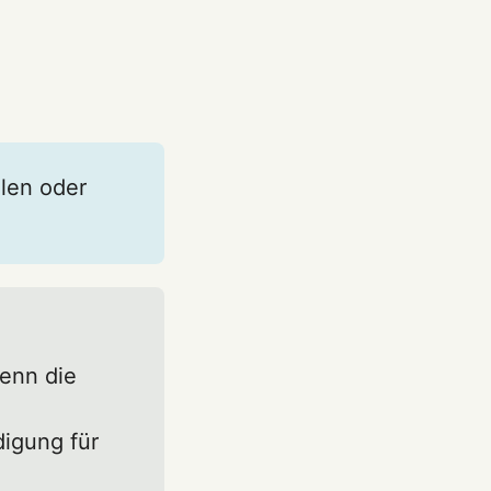
len oder
wenn die
digung für