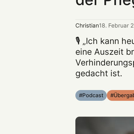
Christian
18. Februar 
🎙️ „Ich kann 
eine Auszeit b
Verhinderungsp
gedacht ist.
Podcast
Überga