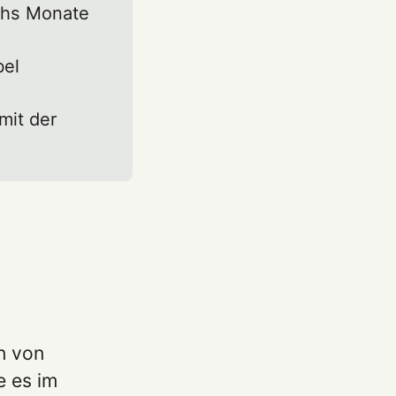
chs Monate
bel
mit der
n von
e es im