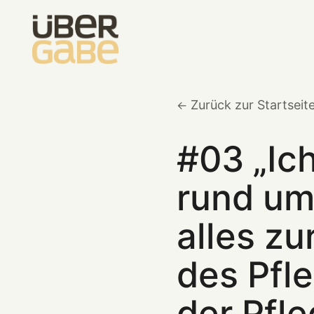
Zurück zur Startseit
#03 „Ich
rund um
alles zu
des Pfl
der Pfl