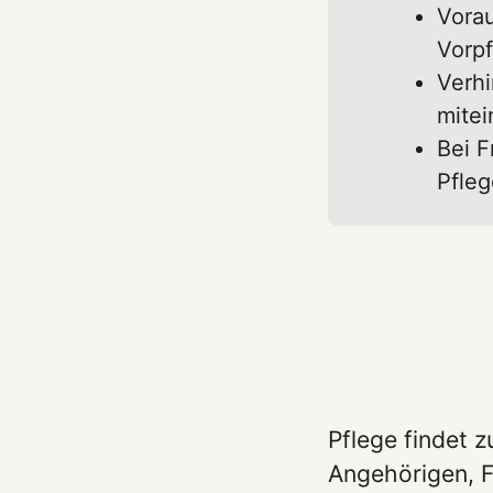
Vora
Vorpf
Verhi
mitei
Bei F
Pfle
Pflege findet z
Angehörigen, F