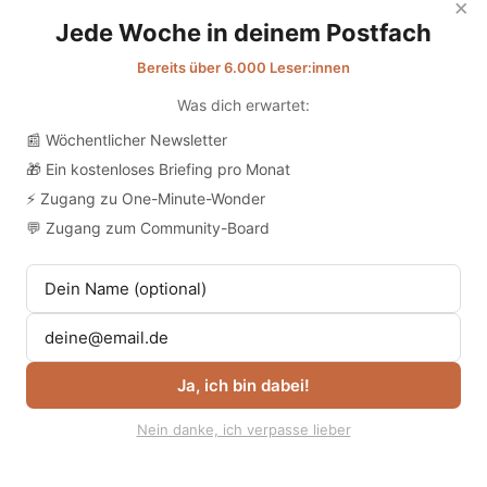
×
gemeinsam mit drei Landeskammern
Jede Woche in deinem Postfach
und dem DBfK auch für
Bereits über 6.000 Leser:innen
Nichtmitglieder zugänglich machte.
Was dich erwartet:
📰 Wöchentlicher Newsletter
🎁 Ein kostenloses Briefing pro Monat
⚡ Zugang zu One-Minute-Wonder
💬 Zugang zum Community-Board
Ja, ich bin dabei!
Nein danke, ich verpasse lieber